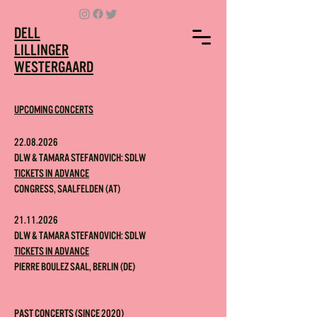
DELL
LILLINGER
WESTERGAARD
Upcoming concerts
22.08.2026
DLW
&
Tamara Stefanovich
: SDLW
Tickets in advance
Congress, Saalfelden (AT)
21.11.2026
DLW
&
Tamara Stefanovich
: SDLW
Tickets in advance
Pierre Boulez Saal, Berlin (DE)
Past
concerts
(since 2020)