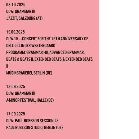
08.10.2025
DLW: Grammar III
Jazzit, Salzburg (AT)
19.09.2025
DLW 15
—
concert for the 15th anniversary of
Dell-Lillinger-Westergaard
Programm: Grammar I-III, Advanced Grammar,
Beats & Beats II, Extended Beats & Extended Beats
II
Musikbrauerei, Berlin (DE)
18.09.2025
DLW: Grammar III
A-minor Festival, Halle (DE)
17.09.2025
DLW: Paul-Robeson-Session #3
Paul-Robeson-Studio, Berlin (DE)