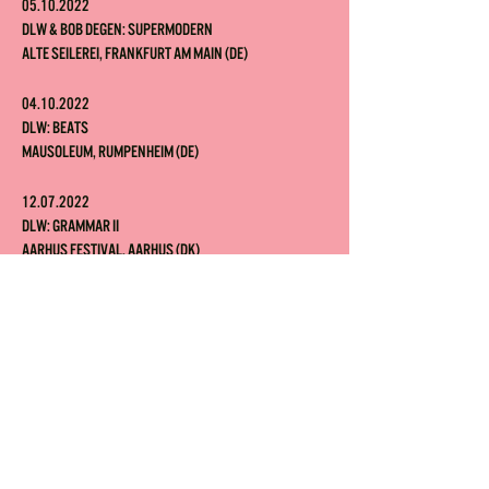
05.10.
2022
DLW & Bob Degen: Supermodern
Alte Seilerei, Frankfurt am Main (DE)
04.
10.2022
DLW: Beats
Mausoleum, Rumpenheim (DE)
12.07.2022
DLW: Grammar II
Aarhus Festival, Aarhus (DK)
11.07.2022
DLW: Beats
Aarhus Festival, Aarhus (DK)
26.06.2022
DLW: Grammar III
Arc en rêve centre d'architecture, Bordeaux (FR)